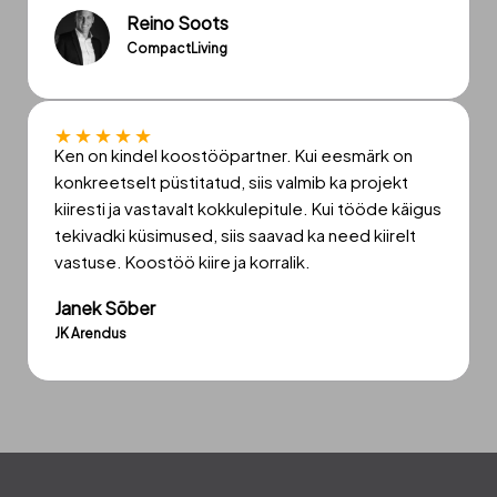
Reino Soots
CompactLiving
★
★
★
★
★
Ken on kindel koostööpartner. Kui eesmärk on
konkreetselt püstitatud, siis valmib ka projekt
kiiresti ja vastavalt kokkulepitule. Kui tööde käigus
tekivadki küsimused, siis saavad ka need kiirelt
vastuse. Koostöö kiire ja korralik.
Janek Sõber
JK Arendus