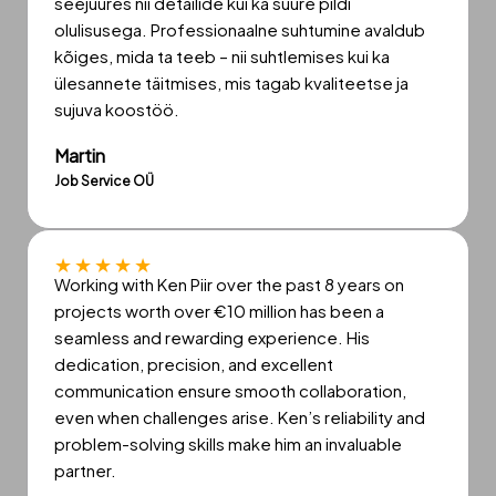
seejuures nii detailide kui ka suure pildi
olulisusega. Professionaalne suhtumine avaldub
kõiges, mida ta teeb – nii suhtlemises kui ka
ülesannete täitmises, mis tagab kvaliteetse ja
sujuva koostöö.
Martin
Job Service OÜ
★
★
★
★
★
Working with Ken Piir over the past 8 years on
projects worth over €10 million has been a
seamless and rewarding experience. His
dedication, precision, and excellent
communication ensure smooth collaboration,
even when challenges arise. Ken’s reliability and
problem-solving skills make him an invaluable
partner.