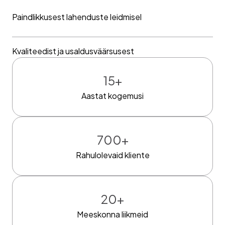
Paindlikkusest lahenduste leidmisel
Kvaliteedist ja usaldusväärsusest
15
+
Aastat kogemusi
700
+
Rahulolevaid kliente
20
+
Meeskonna liikmeid