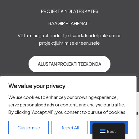
PROJEKT KINDLATES KÄTES
RÄÄGIME LÄHEMALT
Võta minuga ühendust, et saada kindel pakkumine
projektijuhtimisele teenusele
ALUSTAN PROJEKTI TEEKONDA
We value your privacy
We use cookies to enhance your browsing experience,
serve personalised ads or content, and analyse our traffic.
Kõik autoriõigused kaitstud
By clicking "Accept All", you consent to our use of cookies.
Limitlessways OÜ © 2026 Limitlessways - ehituse projektijuhtimine
ken@limitlessways.ee
Customise
Reject All
Accept All
+3725049017
Eesti