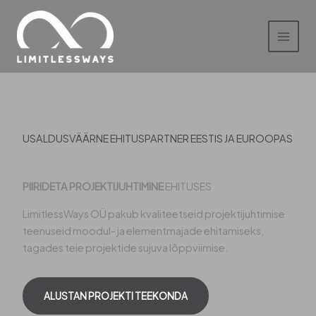
Skip
to
content
USALDUSVÄÄRNE EHITUSPARTNER EESTIS JA EUROOPAS
PIIRIDETA PROJEKTIJUHTIMINE
EHITUSES
LimitlessWays OÜ pakub kvaliteetseid projektijuhtimise
teenuseid moodul- ja elementmajade ehitamiseks,
tagades teie projektide sujuva lõppviimise.
ALUSTAN PROJEKTI TEEKONDA