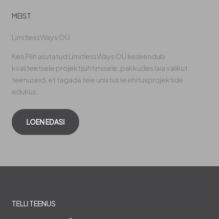
MEIST
LimitlessWays OÜ
Ken Piiri asutatud LimitlessWays OÜ keskendub
kvaliteetsele projektijuhtimisele, pakkudes laia valikut
teenuseid, et tagada teie unistuste ehitusprojektide
edukus.
LOEN EDASI
TELLI TEENUS