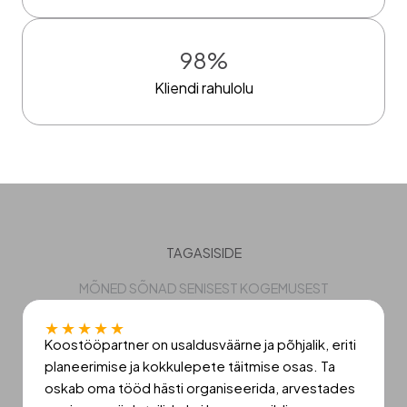
98
%
Kliendi rahulolu
TAGASISIDE
MÕNED SÕNAD SENISEST KOGEMUSEST
★
★
★
★
★
Koostööpartner on usaldusväärne ja põhjalik, eriti
planeerimise ja kokkulepete täitmise osas. Ta
oskab oma tööd hästi organiseerida, arvestades