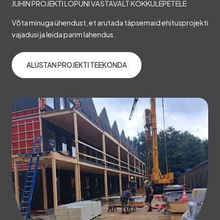
JUHIN PROJEKTI LÕPUNI VASTAVALT KOKKULEPETELE
Võta minuga ühendust, et arutada täpsemaid ehitusprojekti
vajadusi ja leida parim lahendus.
ALUSTAN PROJEKTI TEEKONDA