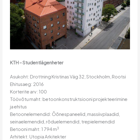
KTH – Studentlägenheter
Asukoht: Drottning Kristinas Väg 32, Stockholm, Rootsi
Ehitusaeg: 2016
Korterite arv: 100
Töövõtu maht: betoonkonstruktsiooni projekteerimine
ja ehitus
Betoonelemendid: Õõnespaneelid, massiivplaadid,
seinaelemendid, rõduelemendid, trepielemendid
3
Betooni maht: 1 794 m
Arhitekt: Utopia Arkitekter