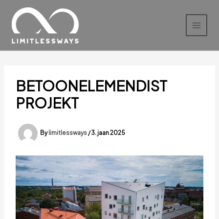
Skip
to
content
BETOONELEMENDIST
PROJEKT
By
limitlessways
/
3. jaan 2025